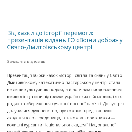
Від казки до історії перемоги:
презентація видань ГО «Воїни добра» у
Свято-Дмитрівському центрі
Залишити відповідь
Презентація збірки казок «Історії світла та сили» у Свято-
Дмитрівському катехитично-пастирському центрі стала
не лише культурною подією, а й логічним продовженням
ширшої ініціативи підтримки українських військових, їхніх
родин та збереження сучасної воєнної пам’яті. До зустрічі
долучилися духовенство, прихожани, представники
академічного середовища, а також автори книжки —
колишні курсанти Національної академії Національної
гвардії України, які нині працюють військовими