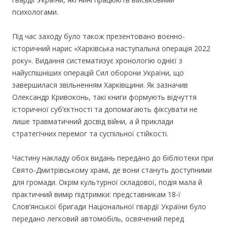
психологами.
Під час заходу було також презентовано воєнно-
історичний нарис «Харківська наступальна операція 2022
року». Видання систематизує хронологію однієї з
найуспішніших операцій Сил оборони України, що
завершилася звільненням Харківщини. Як зазначив
Олександр Кривоконь, такі книги формують відчуття
історичної суб’єктності та допомагають фіксувати не
лише травматичний досвід війни, а й приклади
стратегічних перемог та суспільної стійкості.
Частину накладу обох видань передано до бібліотеки при
Свято-Дмитрівському храмі, де вони стануть доступними
для громади. Окрім культурної складової, подія мала й
практичний вимір підтримки: представникам 18-ї
Слов’янської бригади Національної гвардії України було
передано легковий автомобіль, освячений перед