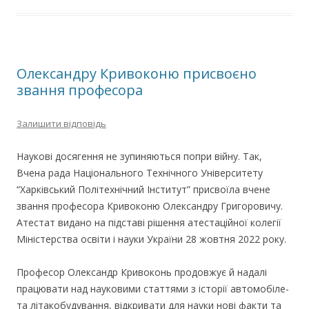
Олександру Кривоконю присвоєно
звання професора
Залишити відповідь
Наукові досягення не зупиняються попри війну. Так,
Вчена рада Національного Технічного Університету
“Харківський Політехнічний Інститут” присвоїла вчене
звання професора Кривоконю Олександру Григоровичу.
Атестат видано на підставі рішення атестаційної колегії
Міністерства освіти і науки України 28 жовтня 2022 року.
Професор Олександр Кривоконь продовжує й надалі
працювати над науковими статтями з історії автомобіле-
та літакобудування, відкривати для науки нові факти та