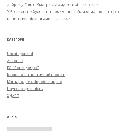
добра» у Свято-Дмитрівському центрі
26.01.2026
У Рогатині відбулося нагородження військових і волонтерів
почесними відзнаками
27.12.2025
КАТЕГОРІЇ
Uncategorized
Антонов
ГО "Воїни добра"
Історико-патріотичний проект
Міжнародне співробітництво
Наукова діяльність
ХДАВП
АРХІВ
А