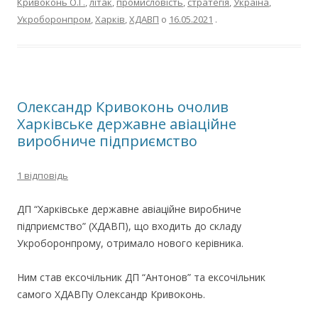
Кривоконь О.Г.
,
літак
,
промисловість
,
стратегія
,
Україна
,
Укроборонпром
,
Харків
,
ХДАВП
о
16.05.2021
.
Олександр Кривоконь очолив
Харківське державне авіаційне
виробниче підприємство
1 відповідь
ДП “Харківське державне авіаційне виробниче
підприємство” (ХДАВП), що входить до складу
Укроборонпрому, отримало нового керівника.
Ним став ексочільник ДП “Антонов” та ексочільник
самого ХДАВПу Олександр Кривоконь.