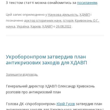
З текстом статті можна ознайомитись за
посиланням
.
Цей запис оприлюднено у
Наукова діяльність
,
ХДАВП
і
позначено
доктор історичних наук
,
історія
,
Кривоконь О.Г.
,
наука
,
Україна
,
Харків
,
ХДАВП
о
26.08.2022
.
Укроборонпром затвердив план
антикризових заходів для ХДАВП
Залишити відповідь
Генеральний директор ХДАВП Олександр Кривоконь
розповів про антикризовий план
Голова ДК «Укроборонпром»
Юрій Гусєв
затвердив план
антикризових заходів для Харківського авіапідприємства і