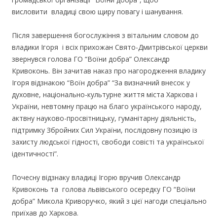
висловити владиці свою щиру повагу і шанування.
Після завершення богослужіння з вітальним словом до
владики Ігоря і всіх прихожан Свято-Дмитрівської церкви
звернувся голова ГО “Воїни добра” Олександр
Кривоконь. Він зачитав наказ про нагородження владику
Ігоря відзнакою “Воїн добра” “За визначний внесок у
духовне, національно-культурне життя міста Харкова і
України, невтомну працю на благо українського народу,
актвну науково-просвітницьку, гуманітарну діяльність,
підтримку Збройних Сил України, послідовну позицію із
захисту людської гідності, свободи совісті та української
ідентичності”.
Почесну відзнаку владиці Ігорю вручив Олександр
Кривоконь та голова львівського осередку ГО “Воїни
добра” Микола Криворучко, який з цієї нагоди спеціально
приїхав до Харкова.