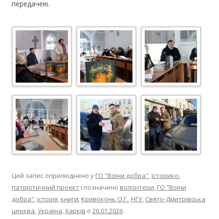
передачею.
Цей запис оприлюднено у
ГО "Воїни добра"
,
Історико-
патріотичний проект
і позначено
волонтери
,
ГО "Воїни
добра"
,
історія
,
книги
,
Кривоконь О.Г.
,
НГУ
,
Свято-Дмитрівська
церква
,
Україна
,
Харків
о
26.01.2026
.