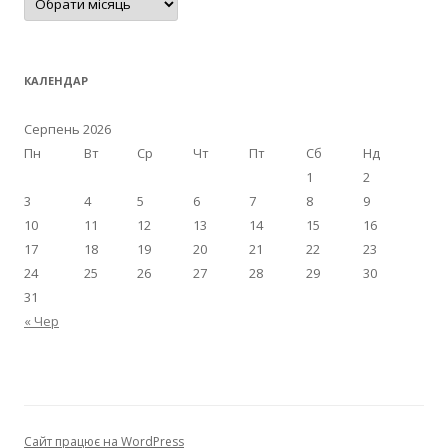
р
х
і
в
КАЛЕНДАР
Серпень 2026
Пн
Вт
Ср
Чт
Пт
Сб
Нд
1
2
3
4
5
6
7
8
9
10
11
12
13
14
15
16
17
18
19
20
21
22
23
24
25
26
27
28
29
30
31
« Чер
Сайт працює на WordPress