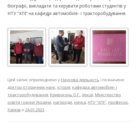
біографії, викладати та керувати роботами студентів у
НТУ “ХПІ” на кафедрі автомобіле- і тракторобудування.
Цей запис оприлюднено у
Наукова діяльність
і позначено
доктор історичних наук
,
історія
,
кафедра автомобіле- і
тракторобудування
,
Кривоконь О.Г.
,
лекції
,
Міністерство
освіти і науки України
,
нагороди
,
наука
,
НТУ "ХПІ"
,
професор
,
Харків
о
24.01.2023
.