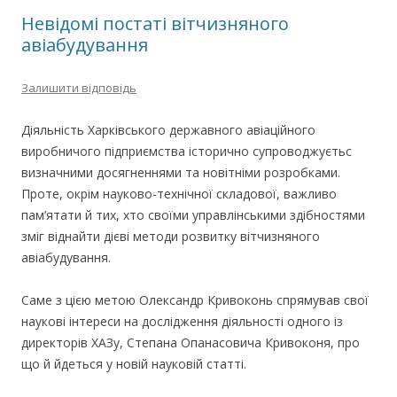
Невідомі постаті вітчизняного
авіабудування
Залишити відповідь
Діяльність Харківського державного авіаційного
виробничого підприємства історично супроводжуєтьс
визначними досягненнями та новітніми розробками.
Проте, окрім науково-технічної складової, важливо
пам’ятати й тих, хто своїми управлінськими здібностями
зміг віднайти дієві методи розвитку вітчизняного
авіабудування.
Саме з цією метою Олександр Кривоконь спрямував свої
наукові інтереси на дослідження діяльності одного із
директорів ХАЗу, Степана Опанасовича Кривоконя, про
що й йдеться у новій науковій статті.