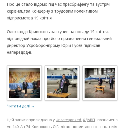
Про це стало відомо під час пресбрифінгу та зустрічі
керівництва Концерну з трудовим колективом
підприємства 19 квітня.
Олександр Кривоконь заступив на посаду 19 квітня,
відповідний наказ про його призначення генеральний
директор Укроборонпрому Юрій Гусєв підписав
напередодні.
Читати далі
→
Цей запис оприлюднено у
Uncategorized
,
ХДАВП
і позначено
Ан-140
,
Ан-74
,
Кривоконь О.Г.
,
літак
,
промисловість
,
стратегія
,