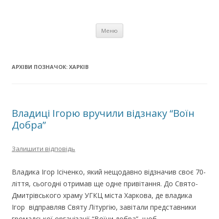
Новини
Перейти
Меню
до
вмісту
АРХІВИ ПОЗНАЧОК:
ХАРКІВ
Владиці Ігорю вручили відзнаку “Воїн
Добра”
Залишити відповідь
Владика Ігор Ісіченко, який нещодавно відзначив своє 70-
ліття, сьогодні отримав ще одне привітання. До Свято-
Дмитрівського храму УГКЦ міста Харкова, де владика
Ігор відправляв Святу Літургію, завітали представники
громадської організації “Воїни добра”, щоб