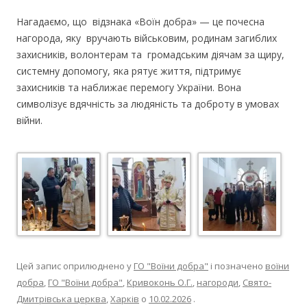
Нагадаємо, що відзнака «Воїн добра» — це почесна
нагорода, яку вручають військовим, родинам загиблих
захисників, волонтерам та громадським діячам за щиру,
системну допомогу, яка рятує життя, підтримує
захисників та наближає перемогу України. Вона
символізує вдячність за людяність та доброту в умовах
війни.
Цей запис оприлюднено у
ГО "Воїни добра"
і позначено
воїни
добра
,
ГО "Воїни добра"
,
Кривоконь О.Г.
,
нагороди
,
Свято-
Дмитрівська церква
,
Харків
о
10.02.2026
.