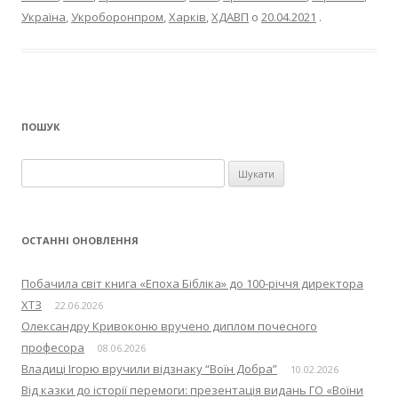
Україна
,
Укроборонпром
,
Харків
,
ХДАВП
о
20.04.2021
.
ПОШУК
П
о
ш
у
ОСТАННІ ОНОВЛЕННЯ
к
:
Побачила світ книга «Епоха Бібліка» до 100-річчя директора
ХТЗ
22.06.2026
Олександру Кривоконю вручено диплом почесного
професора
08.06.2026
Владиці Ігорю вручили відзнаку “Воїн Добра”
10.02.2026
Від казки до історії перемоги: презентація видань ГО «Воїни